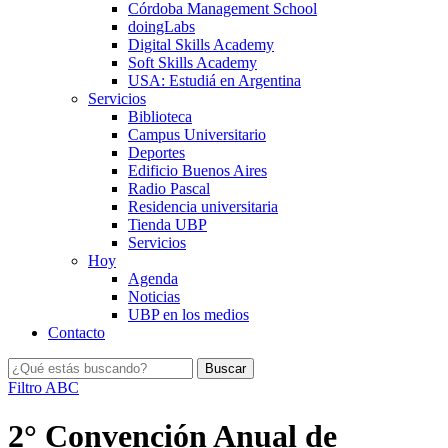
Córdoba Management School
doingLabs
Digital Skills Academy
Soft Skills Academy
USA: Estudiá en Argentina
Servicios
Biblioteca
Campus Universitario
Deportes
Edificio Buenos Aires
Radio Pascal
Residencia universitaria
Tienda UBP
Servicios
Hoy
Agenda
Noticias
UBP en los medios
Contacto
Filtro ABC
2° Convención Anual de