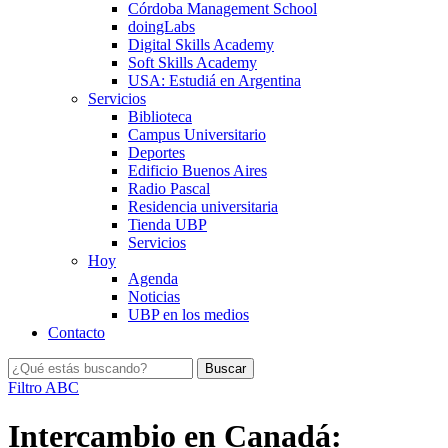
Córdoba Management School
doingLabs
Digital Skills Academy
Soft Skills Academy
USA: Estudiá en Argentina
Servicios
Biblioteca
Campus Universitario
Deportes
Edificio Buenos Aires
Radio Pascal
Residencia universitaria
Tienda UBP
Servicios
Hoy
Agenda
Noticias
UBP en los medios
Contacto
Filtro ABC
Intercambio en Canadá: