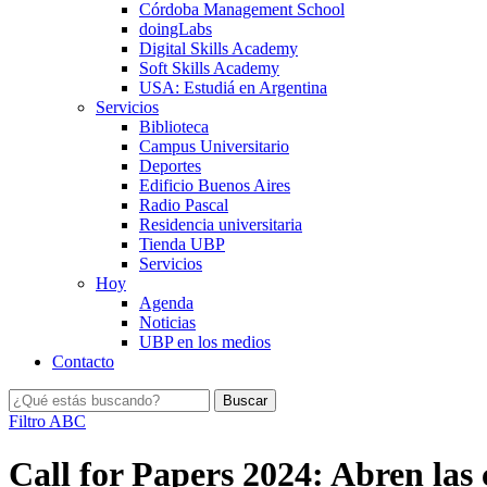
Córdoba Management School
doingLabs
Digital Skills Academy
Soft Skills Academy
USA: Estudiá en Argentina
Servicios
Biblioteca
Campus Universitario
Deportes
Edificio Buenos Aires
Radio Pascal
Residencia universitaria
Tienda UBP
Servicios
Hoy
Agenda
Noticias
UBP en los medios
Contacto
Filtro ABC
Call for Papers 2024: Abren las 