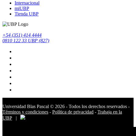
Internacional
miUBP
Tienda UBP
+54 (351) 414 4444
0810 122 33 UBP (827)
Universidad Blas Pascal ©️ 2026 - Todos los derechos reservados -
Términos y condiciones
-
Política de privacidad
-
Trabaja en la
UBP
|