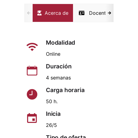
Acerca de
Docentes
Not
Modalidad
Online
Duración
4 semanas
Carga horaria
50 h.
Inicia
26/5
Tipo de oferta