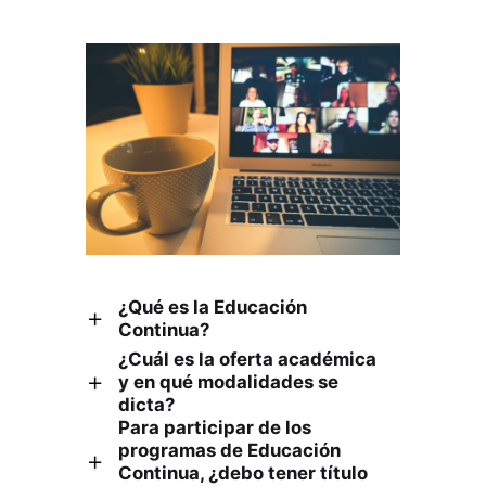
consultas y cliente gráfico.
¿Qué es la Educación
Continua?
¿Cuál es la oferta académica
La Educación Continua es una
y en qué modalidades se
corriente mundial en el ámbito
dicta?
Para participar de los
educativo que favorece la formación
La oferta de Educación Continua
programas de Educación
durante todas las etapas de la vida.
consiste en Diplomaturas, Cursos y
Continua, ¿debo tener título