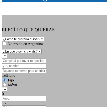
ELEGÍ LO QUE QUIERAS
No resido en Argentina
Teléfono
Fijo
Móvil
0
15