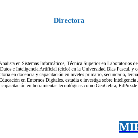
Directora
, Analista en Sistemas Informáticos, Técnica Superior en Laboratori
Datos e Inteligencia Artificial (ciclo) en la Universidad Blas Pascal, 
oria en docencia y capacitación en niveles primario, secundario, terciar
ducación en Entornos Digitales, estudia e investiga sobre Inteligencia Ar
o y capacitación en herramientas tecnológicas como GeoGebra, EdPuzzle 
iar esta carrera en la UBP?
MI