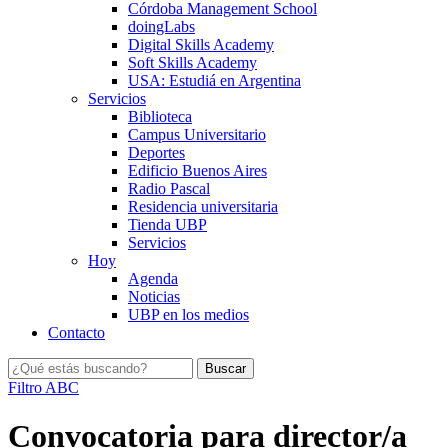
Córdoba Management School
doingLabs
Digital Skills Academy
Soft Skills Academy
USA: Estudiá en Argentina
Servicios
Biblioteca
Campus Universitario
Deportes
Edificio Buenos Aires
Radio Pascal
Residencia universitaria
Tienda UBP
Servicios
Hoy
Agenda
Noticias
UBP en los medios
Contacto
Filtro ABC
Convocatoria para director/a