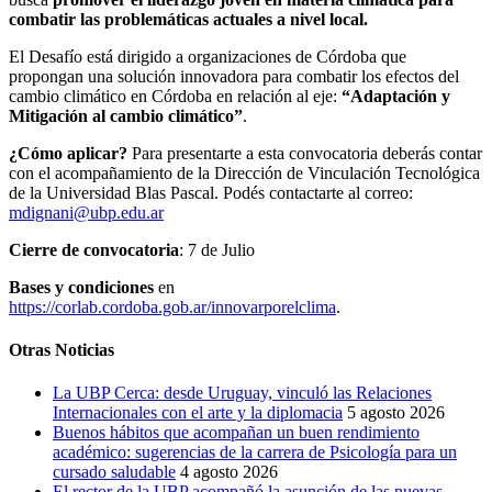
combatir las problemáticas actuales a nivel local.
El Desafío está dirigido a organizaciones de Córdoba que
propongan una solución innovadora para combatir los efectos del
cambio climático en Córdoba en relación al eje:
“Adaptación y
Mitigación al cambio climático”
.
¿Cómo aplicar?
Para presentarte a esta convocatoria deberás contar
con el acompañamiento de la Dirección de Vinculación Tecnológica
de la Universidad Blas Pascal. Podés contactarte al correo:
mdignani@ubp.edu.ar
Cierre de convocatoria
: 7 de Julio
Bases y condiciones
en
https://corlab.cordoba.gob.ar/innovarporelclima
.
Otras Noticias
La UBP Cerca: desde Uruguay, vinculó las Relaciones
Internacionales con el arte y la diplomacia
5 agosto 2026
Buenos hábitos que acompañan un buen rendimiento
académico: sugerencias de la carrera de Psicología para un
cursado saludable
4 agosto 2026
El rector de la UBP acompañó la asunción de las nuevas