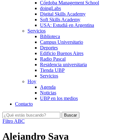
Córdoba Management School
doingLabs
Digital Skills Academy
Soft Skills Academy
USA: Estudiá en Argentina
Servicios
Biblioteca
Campus Universitario
Deportes
Edificio Buenos Aires
Radio Pascal
Residencia universitaria
Tienda UBP
Servicios
Hoy
Agenda
Noticias
UBP en los medios
Contacto
Filtro ABC
Alejandro Saya