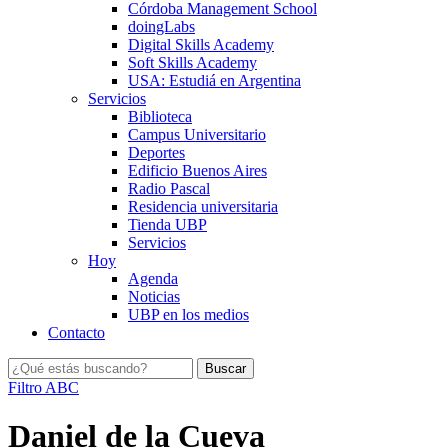
Córdoba Management School
doingLabs
Digital Skills Academy
Soft Skills Academy
USA: Estudiá en Argentina
Servicios
Biblioteca
Campus Universitario
Deportes
Edificio Buenos Aires
Radio Pascal
Residencia universitaria
Tienda UBP
Servicios
Hoy
Agenda
Noticias
UBP en los medios
Contacto
Filtro ABC
Daniel de la Cueva