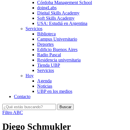
Córdoba Management School
doingLabs
Digital Skills Academy
Soft Skills Academy
USA: Estudiá en Argentina
Servicios
Biblioteca
Campus Universitario
Deportes
Edificio Buenos Aires
Radio Pascal
Residencia universitaria
Tienda UBP
Servicios
Hoy
Agenda
Noticias
UBP en los medios
Contacto
Filtro ABC
Diego Schmukler