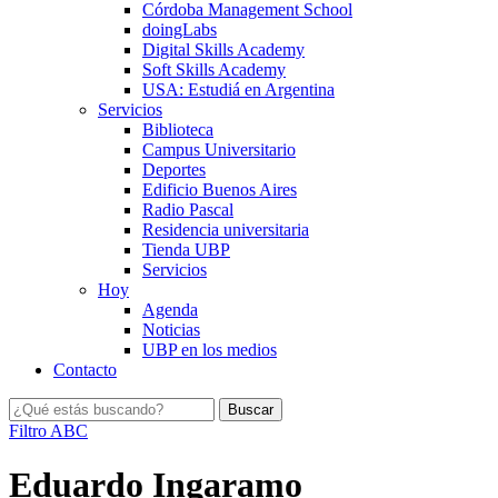
Córdoba Management School
doingLabs
Digital Skills Academy
Soft Skills Academy
USA: Estudiá en Argentina
Servicios
Biblioteca
Campus Universitario
Deportes
Edificio Buenos Aires
Radio Pascal
Residencia universitaria
Tienda UBP
Servicios
Hoy
Agenda
Noticias
UBP en los medios
Contacto
Filtro ABC
Eduardo Ingaramo