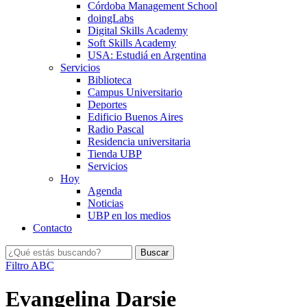
Córdoba Management School
doingLabs
Digital Skills Academy
Soft Skills Academy
USA: Estudiá en Argentina
Servicios
Biblioteca
Campus Universitario
Deportes
Edificio Buenos Aires
Radio Pascal
Residencia universitaria
Tienda UBP
Servicios
Hoy
Agenda
Noticias
UBP en los medios
Contacto
Filtro ABC
Evangelina Darsie