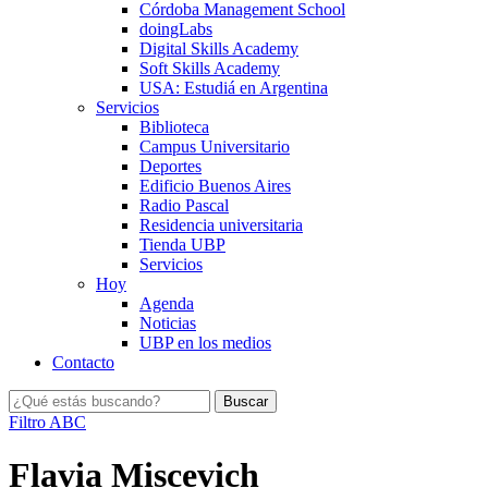
Córdoba Management School
doingLabs
Digital Skills Academy
Soft Skills Academy
USA: Estudiá en Argentina
Servicios
Biblioteca
Campus Universitario
Deportes
Edificio Buenos Aires
Radio Pascal
Residencia universitaria
Tienda UBP
Servicios
Hoy
Agenda
Noticias
UBP en los medios
Contacto
Filtro ABC
Flavia Miscevich