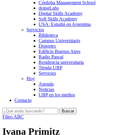
Córdoba Management School
doingLabs
Digital Skills Academy
Soft Skills Academy
USA: Estudiá en Argentina
Servicios
Biblioteca
Campus Universitario
Deportes
Edificio Buenos Aires
Radio Pascal
Residencia universitaria
Tienda UBP
Servicios
Hoy
Agenda
Noticias
UBP en los medios
Contacto
Filtro ABC
Ivana Primitz