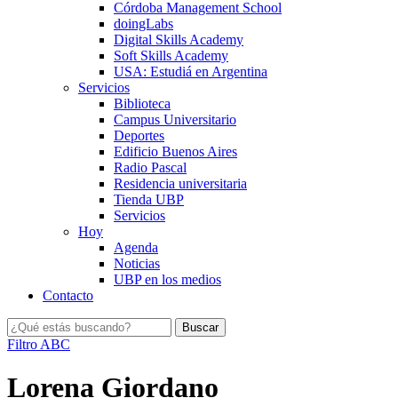
Córdoba Management School
doingLabs
Digital Skills Academy
Soft Skills Academy
USA: Estudiá en Argentina
Servicios
Biblioteca
Campus Universitario
Deportes
Edificio Buenos Aires
Radio Pascal
Residencia universitaria
Tienda UBP
Servicios
Hoy
Agenda
Noticias
UBP en los medios
Contacto
Filtro ABC
Lorena Giordano