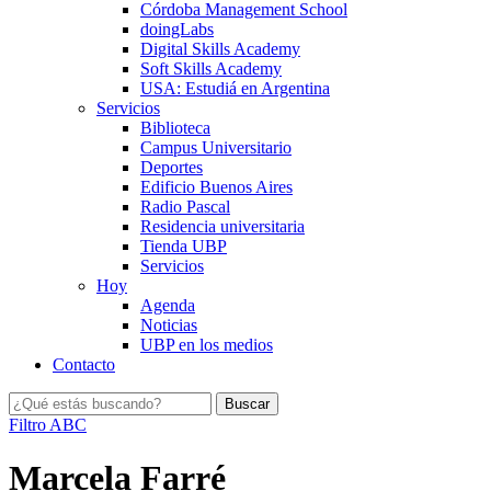
Córdoba Management School
doingLabs
Digital Skills Academy
Soft Skills Academy
USA: Estudiá en Argentina
Servicios
Biblioteca
Campus Universitario
Deportes
Edificio Buenos Aires
Radio Pascal
Residencia universitaria
Tienda UBP
Servicios
Hoy
Agenda
Noticias
UBP en los medios
Contacto
Filtro ABC
Marcela Farré