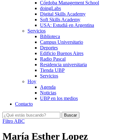
Córdoba Management School
doingLabs
Digital Skills Academy
Soft Skills Academy
USA: Estudiá en Argentina
Servicios
Biblioteca
Campus Universitario
Deportes
Edificio Buenos Aires
Radio Pascal
Residencia universitaria
Tienda UBP
Servicios
Hoy
Agenda
Noticias
UBP en los medios
Contacto
Filtro ABC
María Esther Lopez