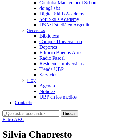
Córdoba Management School
doingLabs
Digital Skills Academy
Soft Skills Academy
USA: Estudiá en Argentina
Servicios
Biblioteca
Campus Universitario
Deportes
Edificio Buenos Aires
Radio Pascal
Residencia universitaria
Tienda UBP
Servicios
Hoy
Agenda
Noticias
UBP en los medios
Contacto
Filtro ABC
Silvia Chapresto