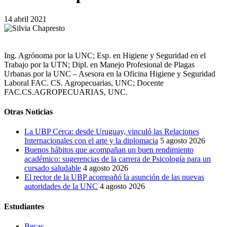
14 abril 2021
Ing. Agrónoma por la UNC; Esp. en Higiene y Seguridad en el
Trabajo por la UTN; Dipl. en Manejo Profesional de Plagas
Urbanas por la UNC – Asesora en la Oficina Higiene y Seguridad
Laboral FAC. CS. Agropecuarias, UNC; Docente
FAC.CS.AGROPECUARIAS, UNC.
Otras Noticias
La UBP Cerca: desde Uruguay, vinculó las Relaciones
Internacionales con el arte y la diplomacia
5 agosto 2026
Buenos hábitos que acompañan un buen rendimiento
académico: sugerencias de la carrera de Psicología para un
cursado saludable
4 agosto 2026
El rector de la UBP acompañó la asunción de las nuevas
autoridades de la UNC
4 agosto 2026
Estudiantes
Becas