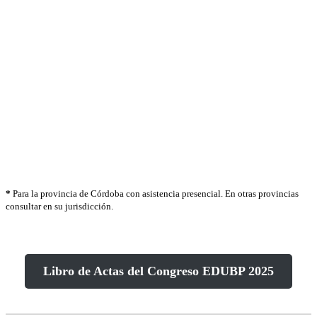
>
Se entregarán certificados.
>
Se otorgará puntaje docente *
>
Requiere inscripción previa
+ info:
congresoeducacion@ubp.edu.ar
*
Para la provincia de Córdoba con asistencia presencial. En otras provincias
consultar en su jurisdicción.
Libro de Actas del Congreso EDUBP 2025