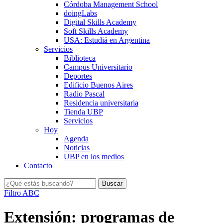
Córdoba Management School
doingLabs
Digital Skills Academy
Soft Skills Academy
USA: Estudiá en Argentina
Servicios
Biblioteca
Campus Universitario
Deportes
Edificio Buenos Aires
Radio Pascal
Residencia universitaria
Tienda UBP
Servicios
Hoy
Agenda
Noticias
UBP en los medios
Contacto
Filtro ABC
Extensión: programas de