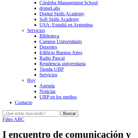
Córdoba Management School
doingLabs
Digital Skills Academy
Soft Skills Academy
USA: Estudiá en Argentina
Servicios
Biblioteca
Campus Universitario
Deportes
Edificio Buenos Aires
Radio Pascal
Residencia universitaria
Tienda UBP
Servicios
Hoy
Agenda
Noticias
UBP en los medios
Contacto
Filtro ABC
I encuentro de comunicación y