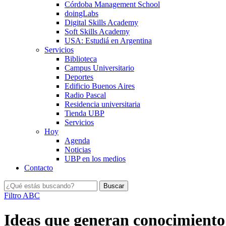
Córdoba Management School
doingLabs
Digital Skills Academy
Soft Skills Academy
USA: Estudiá en Argentina
Servicios
Biblioteca
Campus Universitario
Deportes
Edificio Buenos Aires
Radio Pascal
Residencia universitaria
Tienda UBP
Servicios
Hoy
Agenda
Noticias
UBP en los medios
Contacto
Filtro ABC
Ideas que generan conocimiento: