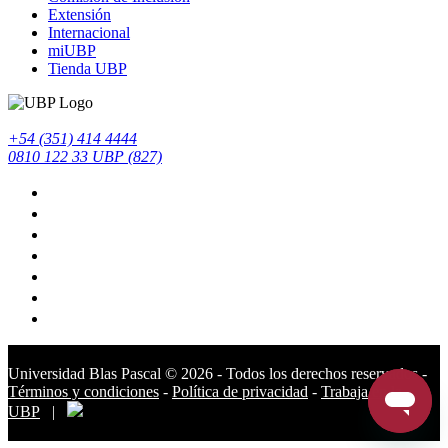
Extensión
Internacional
miUBP
Tienda UBP
+54 (351) 414 4444
0810 122 33 UBP (827)
Universidad Blas Pascal ©️ 2026 - Todos los derechos reservados -
Términos y condiciones
-
Política de privacidad
-
Trabaja en la
UBP
|