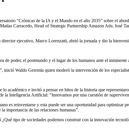
ersatorio “Crónicas de la IA y el Mundo en el año 2035” sobre el abordaj
, Matías Carracedo, Head of Strategic Partnership Amazon Ads; José T
rector ejecutivo, Marco Lorenzatti, abrió la jornada y dio la bienvenid
ura de poder, el postmundo y el lugar de los humanos ante el inminente av
”, inició Waldo Geremía quien moderó la intervención de los especialist
de lo académico e invitó a pensar en hitos de la historia que represent
de la Inteligencia Artificial: “Innovamos por una cuestión de supervivenc
ano es reinventarse y esta puede ser una oportunidad para optimizar p
r la importancia de las relaciones humanas”.
 ¿Qué tipo de sociedades podemos construir con la innovación tecnoló