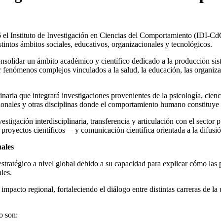
el Instituto de Investigación en Ciencias del Comportamiento (IDI-CdC
tintos ámbitos sociales, educativos, organizacionales y tecnológicos.
consolidar un ámbito académico y científico dedicado a la producción s
 fenómenos complejos vinculados a la salud, la educación, las organiza
ria que integrará investigaciones provenientes de la psicología, ciencia
cionales y otras disciplinas donde el comportamiento humano constituye 
estigación interdisciplinaria, transferencia y articulación con el sector
royectos científicos— y comunicación científica orientada a la difusi
uales
tratégico a nivel global debido a su capacidad para explicar cómo las p
les.
impacto regional, fortaleciendo el diálogo entre distintas carreras de l
o son: