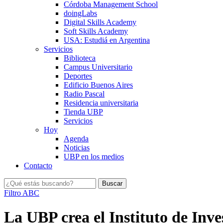
Córdoba Management School
doingLabs
Digital Skills Academy
Soft Skills Academy
USA: Estudiá en Argentina
Servicios
Biblioteca
Campus Universitario
Deportes
Edificio Buenos Aires
Radio Pascal
Residencia universitaria
Tienda UBP
Servicios
Hoy
Agenda
Noticias
UBP en los medios
Contacto
Filtro ABC
La UBP crea el Instituto de In