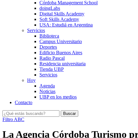
Córdoba Management School
doingLabs
Digital Skills Academy
Soft Skills Academy
USA: Estudiá en Argentina
Servicios
Biblioteca
Campus Universitario
Deportes
Edificio Buenos Aires
Radio Pascal
Residencia universitaria
Tienda UBP
Servicios
Hoy
Agenda
Noticias
UBP en los medios
Contacto
Filtro ABC
La Agencia Córdoba Turismo pres