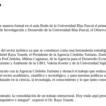
P
manera formal en el aula Botín de la Universidad Blas Pascal el prime
 de Investigación y Desarrollo de la Universidad Blas Pascal, el Obser
n del sector turístico ya que se constituye como una herramienta estratég
Gabriel Raya Tonetti, el Presidente de la Agencia Córdoba Turismo, Darí
a ProCórdoba, Milena Cagnasso, de la Agencia para el Desarrollo Eco
urismo y Ambiente de la UBO, Valeria Koeter y de la Universidad Siglo
 vínculo con la Agencia Córdoba Turismo y destacó el trabajo que reali
sector académico, científico y tecnológico, y para nuestras políticas uni
asado en la ciencia, la tecnología, el conocimiento y lo que tanto conoc
eado: la consolidación de un trabajo interactoral. Hoy están aquí prese
petitivo e integral”, expresó el Dr. Raya Tonetti.