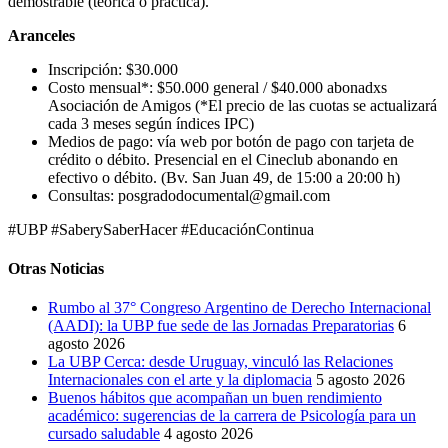
demostrable (teórica o práctica).
Aranceles
Inscripción: $30.000
Costo mensual*: $50.000 general / $40.000 abonadxs
Asociación de Amigos (*El precio de las cuotas se actualizará
cada 3 meses según índices IPC)
Medios de pago: vía web por botón de pago con tarjeta de
crédito o débito. Presencial en el Cineclub abonando en
efectivo o débito. (Bv. San Juan 49, de 15:00 a 20:00 h)
Consultas: posgradodocumental@gmail.com
#UBP #SaberySaberHacer #EducaciónContinua
Otras Noticias
Rumbo al 37° Congreso Argentino de Derecho Internacional
(AADI): la UBP fue sede de las Jornadas Preparatorias
6
agosto 2026
La UBP Cerca: desde Uruguay, vinculó las Relaciones
Internacionales con el arte y la diplomacia
5 agosto 2026
Buenos hábitos que acompañan un buen rendimiento
académico: sugerencias de la carrera de Psicología para un
cursado saludable
4 agosto 2026