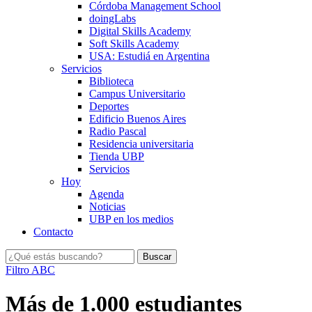
Córdoba Management School
doingLabs
Digital Skills Academy
Soft Skills Academy
USA: Estudiá en Argentina
Servicios
Biblioteca
Campus Universitario
Deportes
Edificio Buenos Aires
Radio Pascal
Residencia universitaria
Tienda UBP
Servicios
Hoy
Agenda
Noticias
UBP en los medios
Contacto
Filtro ABC
Más de 1.000 estudiantes