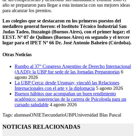
año se prepararon para llegar a esta instancia con sus mejores ideas
para alcanzar los premios.
Los colegios que se destacaron en los primeros puestos del
medallero general fueron: el Instituto Técnico Industrial San
Judas Tadeo, Ituzaingó (Buenos Aires), con el primer lugar; el
EEST. Nº 07 de Quilmes (Buenos Aires) en segundo y el tercer
lugar para el IPET Nº 66 Dr. José Antonio Balseiro (Córdoba).
Otras Noticias
Rumbo al 37° Congreso Argentino de Derecho Internacional
(AADI): la UBP fue sede de las Jornadas Preparatorias
6
agosto 2026
La UBP Cerca: desde Uruguay, vinculó las Relaciones
Internacionales con el arte y la diplomacia
5 agosto 2026
Buenos hábitos que acompañan un buen rendimiento
académico: sugerencias de la carrera de Psicología para un
cursado saludable
4 agosto 2026
Tags:
alumnas
ONIET
secundario
UBP
Universidad Blas Pascal
NOTICIAS RELACIONADAS