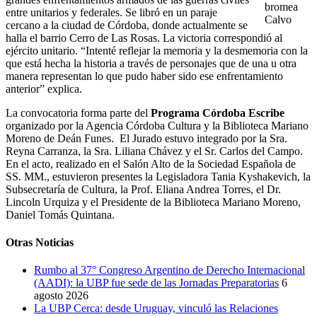
bromea
entre unitarios y federales. Se libró en un paraje
Calvo
cercano a la ciudad de Córdoba, donde actualmente se
halla el barrio Cerro de Las Rosas. La victoria correspondió al
ejército unitario. “Intenté reflejar la memoria y la desmemoria con la
que está hecha la historia a través de personajes que de una u otra
manera representan lo que pudo haber sido ese enfrentamiento
anterior” explica.
La convocatoria forma parte del
Programa Córdoba Escribe
organizado por la Agencia Córdoba Cultura y la Biblioteca Mariano
Moreno de Deán Funes. El Jurado estuvo integrado por la Sra.
Reyna Carranza, la Sra. Liliana Chávez y el Sr. Carlos del Campo.
En el acto, realizado en el Salón Alto de la Sociedad Española de
SS. MM., estuvieron presentes la Legisladora Tania Kyshakevich, la
Subsecretaría de Cultura, la Prof. Eliana Andrea Torres, el Dr.
Lincoln Urquiza y el Presidente de la Biblioteca Mariano Moreno,
Daniel Tomás Quintana.
Otras Noticias
Rumbo al 37° Congreso Argentino de Derecho Internacional
(AADI): la UBP fue sede de las Jornadas Preparatorias
6
agosto 2026
La UBP Cerca: desde Uruguay, vinculó las Relaciones