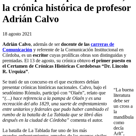
la crónica histórica de profesor
Adrián Calvo
18 agosto 2021
Adrián Calvo
, además de ser
docente de las
carreras de
Comunicación
y referente de la Comunicación Institucional en
Córdoba, es un
escritor
cuyas prolíficas obras son distinguidas y
premiadas. El 13 de agosto, su crónica obtuvo
el primer puesto en
el Certamen de Crónicas Históricas Cordobesas “Dr. Lincoln
R. Urquiza”
.
Se trató de un concurso en el que escritores debían
presentar crónicas históricas nacionales. Calvo, bajo el
“La buena
seudónimo Rómulo, participó con “Olaén”, relato que
literatura
“
(…) hace referencia a la pampa de Olaén y es una
debe ser
recreación del año 1829, una suerte de enfrentamiento
un cross a
entre unitarios y federales que pudo haber cambiado el
la
rumbo de la batalla de La Tablada que se libró días
mandíbula
después en la ciudad de Córdoba”
comenta el autor.
como
decía
La batalla de La Tablada fue uno de los más
Arlt”,
grandes enfrentamientos armados de las guerras civiles