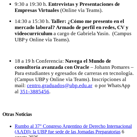
9:30 a 19:30 h.
Entrevistas y Presentaciones de
Empresas Virtuales
(Online vìa Teams).
14:30 a 15:30 h.
Taller: ¿Cómo me presento en el
mercado laboral? Armado de perfil en redes, CV y
videocurrículum
a cargo de Gabriela Yasin.
(Campus
UBP y Online vìa Teams).
18 a 19 h Conferencia:
Navega el Mundo de
consultoría avanzada con Oracle
– Johann Pomares –
Para estudiantes y egresados de carreras en tecnología.
(Campus UBP y Online vìa Teams). Inscripciones al
mail:
centro.graduados@ubp.edu.ar
o por WhatsApp
al
351-3885456
.
Otras Noticias
Rumbo al 37° Congreso Argentino de Derecho Internacional
(AADI): la UBP fue sede de las Jornadas Preparatorias
6