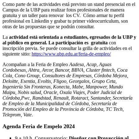
Como parte de las actividades está previsto un stand presencial en el
Campus de la UBP para realizar fotos profesionales de manera
gratuita y un taller para renovar los CV. Cómo armar tu perfil
profesional en Linkedin y grabar tu primer videocurriculum, son
otras de las propuestas que se podrán consultar.
La
actividad está orientada a estudiantes, egresados de la UBP y
al público en general. La participación es gratuita
con
inscripción previa. Se puede consultar la grilla de actividades en el
siguiente sitio:
https://www.ubp.edu.ar/feria-de-empleo/
Acompañan a la Feria de Empleo
Aadesa, Acap, Aguas
Cordobesas, Ahtra, Arcor, Bancor, BBVA, Cluster fintech, Coca
Cola, Cono Group, Consultores de Empresas, Córdoba Mejora,
Deloitte, Esentia, Evoltis, Fligoo, Georgalos, Grupo Ceta,
Ingeniería Sin Fronteras, Konecta, Mabe, Manpower, Mundo
Maipu, Nobis salud, Oracle, Oxala Viajes, Poder Judicial de
Córdoba,Pwc, Randstad, Renault, Rotaract, Santander, Secretaría
de Empleo de la Municipalidad de Córdoba, Secretaría de
Promoción del Empleo de la Provincia de Córdoba, TC Tech,
Teleprom, Vate
.
Agenda
Feria de Empelo 2024
9 a 10 h. Conversatorio:
Diseñar con Proyección al