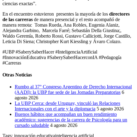
ciencias exactas”.
En el encuentro estuvieron presentes la mayoría de los
directores
de las carreras
de manera presencial y el resto acompañó de
manera remota: Tomas Rueda, Ana Robles, Eugenia Alaniz,
Alejandra Garbino, Marcela Farré; Sebastián Della Giustina;,
Waldo Geremía, Roberto Rossi, Gustavo Calliciotti, Jorge Castillo,
Leticia Di Siena; Christopher Kurt Kiessling y Ávaro Colazo.
#UBP #SaberySaberHacer #InteligenciaArtificial
#InnovaciónEducativa #SaberySaberHacerconIA #Pedagogía
#Carreras
Otras Noticias
Rumbo al 37° Congreso Argentino de Derecho Internacional
(AADI): la UBP fue sede de las Jornadas Preparatorias
6
agosto 2026
La UBP Cerca: desde Uruguay, vinculó las Relaciones
Internacionales con el arte y la diplomacia
5 agosto 2026
Buenos hábitos que acompañan un buen rendimiento
académico: sugerencias de la carrera de Psicología para un
cursado saludable
4 agosto 2026
Tags:
innovación educativa
inteligencia artificial