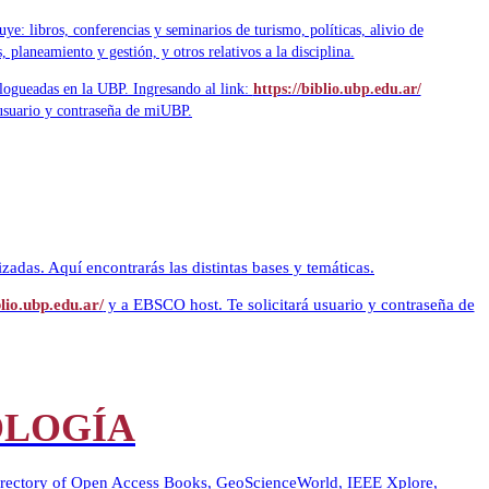
e: libros, conferencias y seminarios de turismo, políticas, alivio de
 planeamiento y gestión, y otros relativos a la disciplina.
 logueadas en la UBP. Ingresando al link:
https://biblio.ubp.edu.ar/
 usuario y contraseña de miUBP.
zadas. Aquí encontrarás las distintas bases y temáticas.
blio.ubp.edu.ar/
y a EBSCO host. Te solicitará usuario y contraseña de
OLOGÍA
 Directory of Open Access Books, GeoScienceWorld, IEEE Xplore,