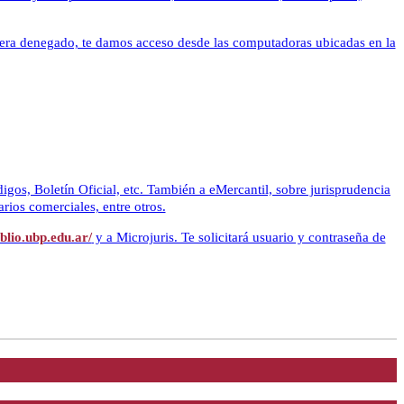
viera denegado, te damos acceso desde las computadoras ubicadas en la
igos, Boletín Oficial, etc. También a eMercantil, sobre jurisprudencia
rios comerciales, entre otros.
iblio.ubp.edu.ar/
y a Microjuris. Te solicitará usuario y contraseña de