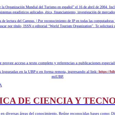
e la Organización Mundial del Turismo en español” el 16 de abril de 2004. Incluy
sistemas estadísticos aplicados, ética, financiamiento, investigación de mercados,
ala de lectura del Campus. | Por reconocimiento de IP en todas las computadoras
buscar por título, ISSN o editorial “World Tourism Organization”. Te solicitará
e provee acceso a texto completo y referencias a publicaciones especiali
 logueadas en la UBP o en forma remota, ingresando al link:
https://bi
miUBP.
CA DE CIENCIA Y TECN
cos en diversas áreas del conocimiento. Reúne reconocidas bases como: