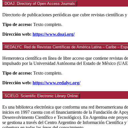
DOAJ. Directory of Open Access Journals
Directorio de publicaciones periódicas que cubre revistas científicas 
Tipo de acceso:
Texto completo.
Dirección web:
https://www.doaj.org/
REDALYC. Red de Revistas Científicas de América Latina – Caribe – Esp
Hemeroteca científica en línea de libre acceso que contiene revistas d
impulsado por la Universidad Autónoma del Estado de México (UAEM), c
Tipo de acceso:
Texto completo.
Dirección web:
https://www.redalyc.org/
SCIELO. Scientific Electronic Library Online
Es una biblioteca electrónica que conforma una red iberoamericana de 
inicios en 1997 cuenta con el financiamiento de la Fundación de Ap
Desenvolvimento Científico e Tecnológico). En Argentina este proyect
se gestiona a través del Centro Argentino de Información Científica
cobertura en todas las áreas del conocimiento.